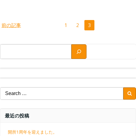
Posts
Posts
Page
Page
Page
前の記事
1
2
3
navigation
navigation
検索
Search
for:
最近の投稿
開所1周年を迎えました。