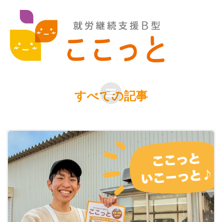
コ
Posts in すべて
ン
テ
ン
ツ
へ
ス
キ
すべての記事
ッ
プ