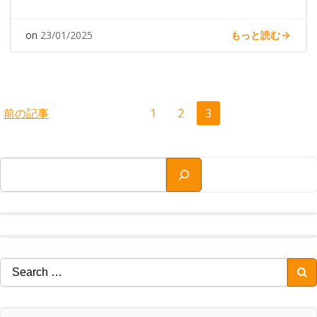
もっと読む
on
23/01/2025
Posts
Posts
Page
Page
Page
前の記事
1
2
3
navigation
navigation
検索
Search
for: