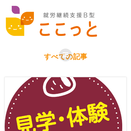
コ
Posts in
cocot
ン
テ
ン
ツ
へ
ス
キ
すべての記事
ッ
プ